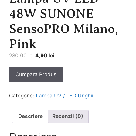
48W SUNONE
SensoPRO Milano,
Pink
Prețul
Prețul
280,00
lei
4,90
lei
inițial
curent
a
este:
Cumpara Produs
fost:
4,90 lei.
280,00 lei.
Categorie:
Lampa UV / LED Unghii
Descriere
Recenzii (0)