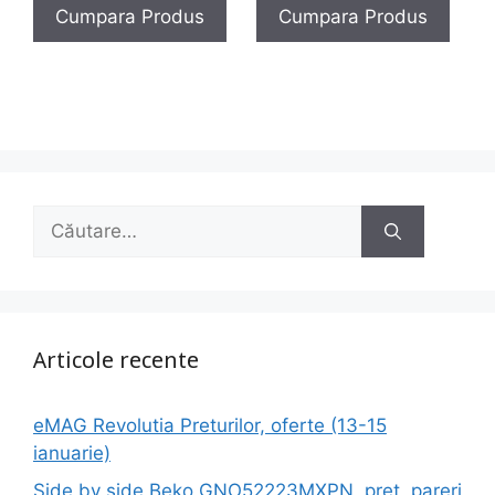
Cumpara Produs
Cumpara Produs
fost:
4,90 lei.
fost:
2,30 lei.
280,00 lei.
320,00 lei.
Caută
după:
Articole recente
eMAG Revolutia Preturilor, oferte (13-15
ianuarie)
Side by side Beko GNO52223MXPN, pret, pareri