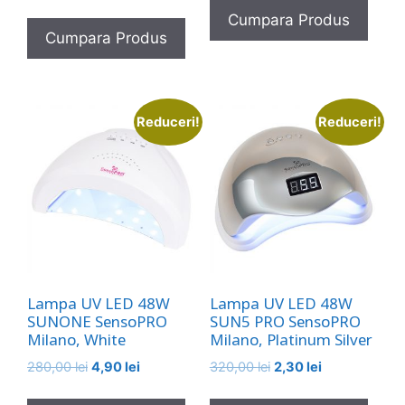
a
este:
Cumpara Produs
fost:
2,30 lei.
Cumpara Produs
320,00 lei.
Reduceri!
Reduceri!
Lampa UV LED 48W
Lampa UV LED 48W
SUNONE SensoPRO
SUN5 PRO SensoPRO
Milano, White
Milano, Platinum Silver
Prețul
Prețul
Prețul
Prețul
280,00
lei
4,90
lei
320,00
lei
2,30
lei
inițial
curent
inițial
curent
a
este:
a
este: