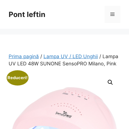
Sari
la
Pont Ieftin
Meniu
conținut
Prima pagină
/
Lampa UV / LED Unghii
/ Lampa
UV LED 48W SUNONE SensoPRO Milano, Pink
Reduceri!