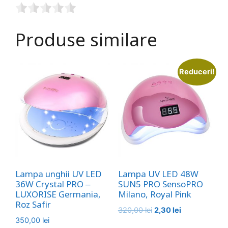
Produse similare
Reduceri!
Lampa unghii UV LED
Lampa UV LED 48W
36W Crystal PRO –
SUN5 PRO SensoPRO
LUXORISE Germania,
Milano, Royal Pink
Roz Safir
Prețul
Prețul
320,00
lei
2,30
lei
350,00
lei
inițial
curent