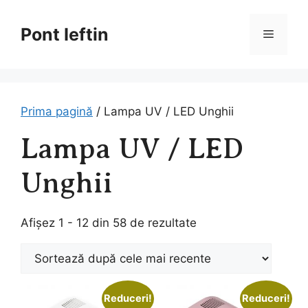
Sari
la
Pont Ieftin
Meniu
conținut
Prima pagină
/ Lampa UV / LED Unghii
Lampa UV / LED
Unghii
Sortat
Afișez 1 - 12 din 58 de rezultate
după
cele
mai
recente
Reduceri!
Reduceri!