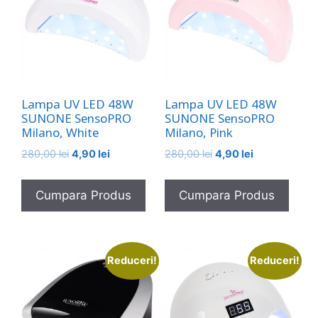
Lampa UV LED 48W
Lampa UV LED 48W
SUNONE SensoPRO
SUNONE SensoPRO
Milano, White
Milano, Pink
Prețul
Prețul
Prețul
Prețul
280,00
lei
4,90
lei
280,00
lei
4,90
lei
inițial
curent
inițial
curent
a
este:
a
este:
Cumpara Produs
Cumpara Produs
fost:
4,90 lei.
fost:
4,90 lei.
280,00 lei.
280,00 lei.
Reduceri!
Reduceri!