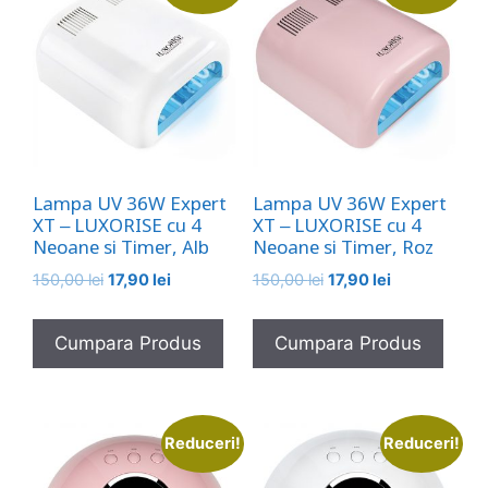
Lampa UV 36W Expert
Lampa UV 36W Expert
XT – LUXORISE cu 4
XT – LUXORISE cu 4
Neoane si Timer, Alb
Neoane si Timer, Roz
Prețul
Prețul
Prețul
Prețul
150,00
lei
17,90
lei
150,00
lei
17,90
lei
inițial
curent
inițial
curent
a
este:
a
este:
Cumpara Produs
Cumpara Produs
fost:
17,90 lei.
fost:
17,90 lei.
150,00 lei.
150,00 lei.
Reduceri!
Reduceri!