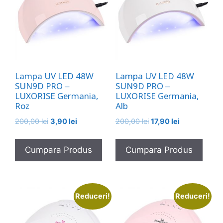
Lampa UV LED 48W
Lampa UV LED 48W
SUN9D PRO –
SUN9D PRO –
LUXORISE Germania,
LUXORISE Germania,
Roz
Alb
Prețul
Prețul
Prețul
Prețul
200,00
lei
3,90
lei
200,00
lei
17,90
lei
inițial
curent
inițial
curent
a
este:
a
este:
Cumpara Produs
Cumpara Produs
fost:
3,90 lei.
fost:
17,90 lei.
200,00 lei.
200,00 lei.
Reduceri!
Reduceri!