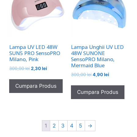
Lampa UV LED 48W
Lampa Unghii UV LED
SUN5 PRO SensoPRO
48W SUNONE
Milano, Pink
SensoPRO Milano,
Mermaid Blue
Prețul
Prețul
300,00
lei
2,30
lei
Prețul
Prețul
inițial
curent
300,00
lei
4,90
lei
inițial
curent
a
este:
Cumpara Produs
a
este:
fost:
2,30 lei.
Cumpara Produs
fost:
4,90 lei.
300,00 lei.
300,00 lei.
1
2
3
4
5
→