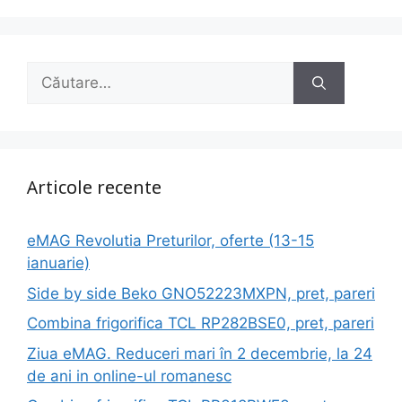
Caută
după:
Articole recente
eMAG Revolutia Preturilor, oferte (13-15
ianuarie)
Side by side Beko GNO52223MXPN, pret, pareri
Combina frigorifica TCL RP282BSE0, pret, pareri
Ziua eMAG. Reduceri mari în 2 decembrie, la 24
de ani in online-ul romanesc