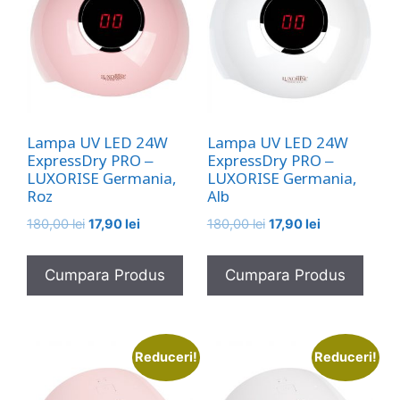
Lampa UV LED 24W
Lampa UV LED 24W
ExpressDry PRO –
ExpressDry PRO –
LUXORISE Germania,
LUXORISE Germania,
Roz
Alb
Prețul
Prețul
Prețul
Prețul
180,00
lei
17,90
lei
180,00
lei
17,90
lei
inițial
curent
inițial
curent
a
este:
a
este:
Cumpara Produs
Cumpara Produs
fost:
17,90 lei.
fost:
17,90 lei.
180,00 lei.
180,00 lei.
Reduceri!
Reduceri!