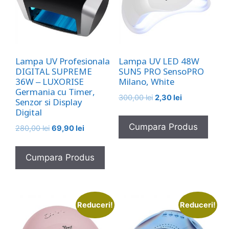
Lampa UV Profesionala
Lampa UV LED 48W
DIGITAL SUPREME
SUN5 PRO SensoPRO
36W – LUXORISE
Milano, White
Germania cu Timer,
Prețul
Prețul
300,00
lei
2,30
lei
Senzor si Display
inițial
curent
Digital
a
este:
Cumpara Produs
Prețul
Prețul
280,00
lei
69,90
lei
fost:
2,30 lei.
inițial
curent
300,00 lei.
a
este:
Cumpara Produs
fost:
69,90 lei.
280,00 lei.
Reduceri!
Reduceri!