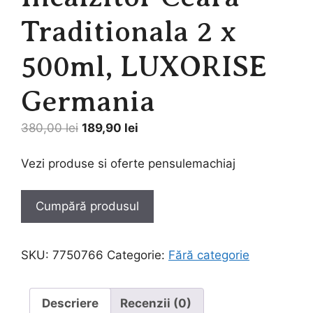
Traditionala 2 x
500ml, LUXORISE
Germania
Prețul
Prețul
380,00
lei
189,90
lei
inițial
curent
a
este:
Vezi produse si oferte pensulemachiaj
fost:
189,90 lei.
380,00 lei.
Cumpără produsul
SKU:
7750766
Categorie:
Fără categorie
Descriere
Recenzii (0)