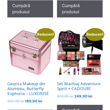
a
este:
a
este:
Cumpără
Cumpără
fost:
189,90 lei.
fost:
229,90 lei.
produsul
produsul
290,00 lei.
400,00 lei.
Reduceri!
Reduceri!
Geanta Makeup din
Set Machiaj Adventure
Aluminiu, Butterfly
Spirit + CADOURI
Euphoria – LUXORISE
Prețul
Prețul
600,00
lei
249,90
lei
Prețul
Prețul
300,00
lei
189,90
lei
inițial
curent
inițial
curent
a
este: