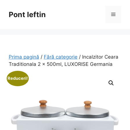
Sari
la
Pont Ieftin
Meniu
conținut
Prima pagină
/
Fără categorie
/ Incalzitor Ceara
Traditionala 2 x 500ml, LUXORISE Germania
Reduceri!