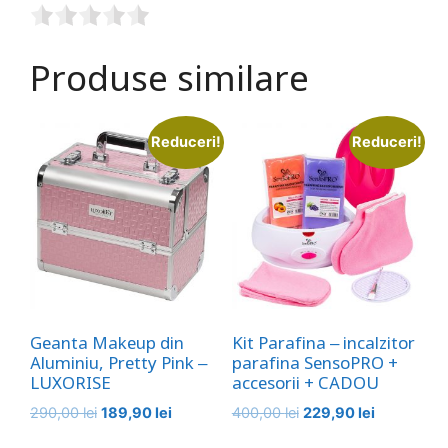
Produse similare
Reduceri!
Reduceri!
Geanta Makeup din
Kit Parafina – incalzitor
Aluminiu, Pretty Pink –
parafina SensoPRO +
LUXORISE
accesorii + CADOU
Prețul
Prețul
Prețul
Prețul
290,00
lei
189,90
lei
400,00
lei
229,90
lei
inițial
curent
inițial
curent