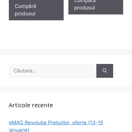
Cumpără
a
este:
fost:
249,90 lei.
Cumpără
produsul
fost:
189,90 lei.
600,00 lei.
produsul
300,00 lei.
Caută
după:
Articole recente
eMAG Revolutia Preturilor, oferte (13-15
ianuarie)