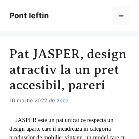
Sari
la
Pont Ieftin
Meniu
conținut
Pat JASPER, design
atractiv la un pret
accesibil, pareri
16 martie 2022
de
zeca
JASPER este un pat unicat ce respecta un
design aparte care il incadreaza in categoria
produselor de mobilier vintage, un model care cu