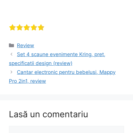
Categorii
Review
Navigare
Set 4 scaune evenimente Kring, pret,
în
specificatii design (review)
articol
Cantar electronic pentru bebelusi, Mappy
Pro 2in1, review
Lasă un comentariu
Comentariu