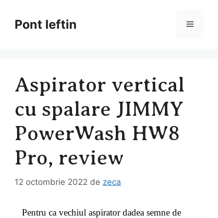
Sari
la
Pont Ieftin
Meniu
conținut
Aspirator vertical
cu spalare JIMMY
PowerWash HW8
Pro, review
12 octombrie 2022
de
zeca
Pentru ca vechiul aspirator dadea semne de