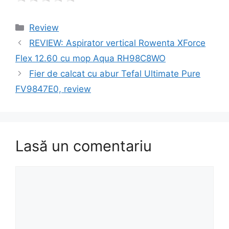
Categorii
Review
Navigare
REVIEW: Aspirator vertical Rowenta XForce
în
Flex 12.60 cu mop Aqua RH98C8WO
articol
Fier de calcat cu abur Tefal Ultimate Pure
FV9847E0, review
Lasă un comentariu
Comentariu