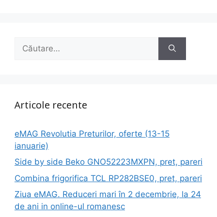
Caută
după:
Articole recente
eMAG Revolutia Preturilor, oferte (13-15
ianuarie)
Side by side Beko GNO52223MXPN, pret, pareri
Combina frigorifica TCL RP282BSE0, pret, pareri
Ziua eMAG. Reduceri mari în 2 decembrie, la 24
de ani in online-ul romanesc