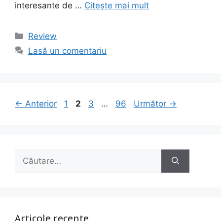
interesante de …
Citește mai mult
Categorii
Review
Lasă un comentariu
Navigare
Pagina
Pagina
Pagina
Pagina
←
Anterior
1
2
3
…
96
Următor
→
în
articol
Caută
după:
Articole recente