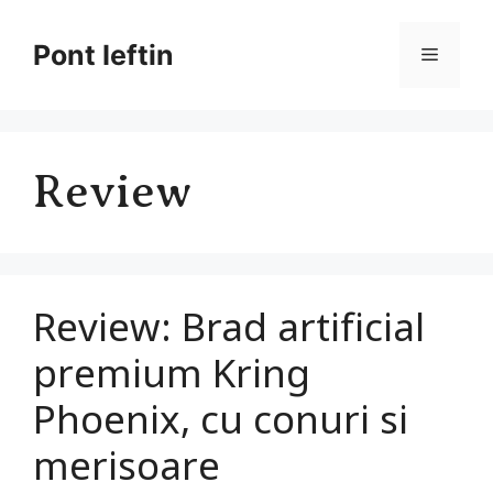
Sari
la
Pont Ieftin
Meniu
conținut
Review
Review: Brad artificial
premium Kring
Phoenix, cu conuri si
merisoare